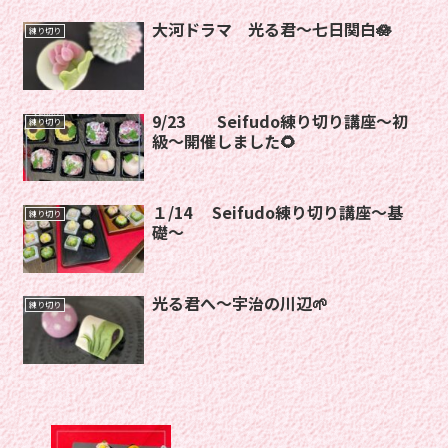
大河ドラマ 光る君〜七日関白🪷
練り切り
9/23 Seifudo練り切り講座〜初
練り切り
級〜開催しました🌻
１/14 Seifudo練り切り講座〜基
練り切り
礎〜
光る君へ〜宇治の川辺🌱
練り切り