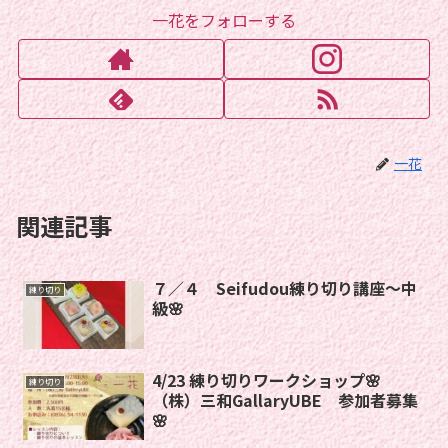
一花をフォローする
一花
関連記事
７／４ Seifudou練り切り講座〜中
練り切り
級🌸
4/23 練り切りワークショップ🌸
練り切り
（株）三和GallaryUBE 参加者募集
🌸