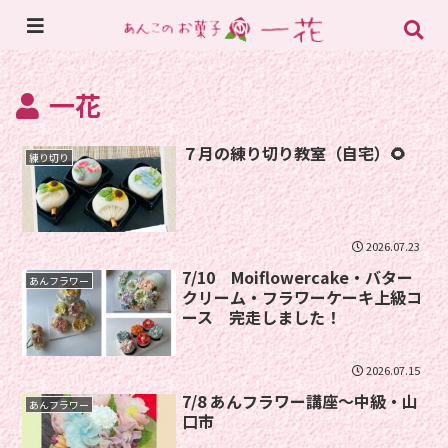
一花
７月の練り切り教室（自宅）🌻
練り切り
2026.07.23
7/10 Moiflowercake・バター
あんフラワー
クリーム・フラワーケーキ上級コ
ース 完走しました！
2026.07.15
7/8 あんフラワー講座〜中級・山
あんフラワー
口市