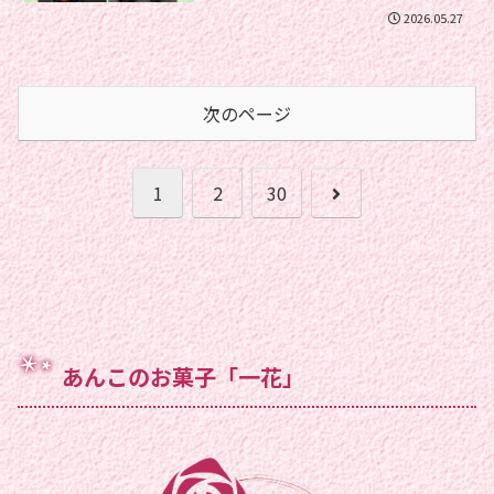
2026.05.27
次のページ
次
1
2
30
へ
あんこのお菓子「一花」