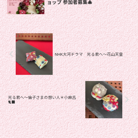
ョップ 参加者募集🎄
NHK大河ドラマ 光る君へ〜花山天皇
光る君へ〜倫子さまの想い人＊小麻呂
🐈‍⬛