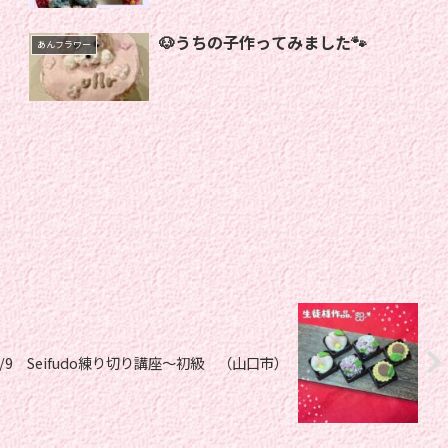
🐶うちの子作ってみました🐾
あんフラワー
3/9 Seifudo練り切り講座〜初級 （山口市）