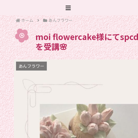
ホーム
あんフラワー
moi flowercake様に
を受講🌸
あんフラワー