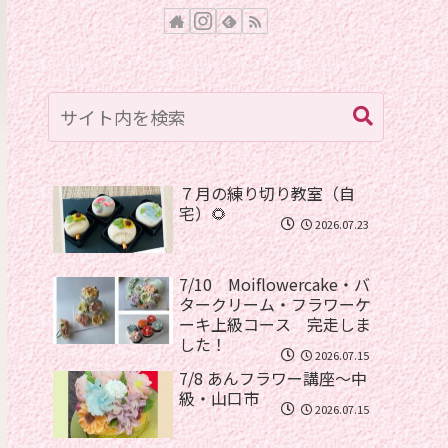
７月の練り切り教室（自
宅）🌻
2026.07.23
7/10 Moiflowercake・バ
タークリーム・フラワーケ
ーキ上級コース 完走しま
した！
2026.07.15
7/8 あんフラワー講座〜中
級・山口市
2026.07.15