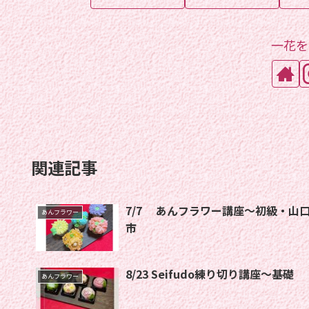
一花を
関連記事
7/7 あんフラワー講座〜初級・山
あんフラワー
市
8/23 Seifudo練り切り講座〜基礎
あんフラワー