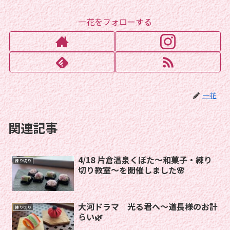
一花をフォローする
一花
関連記事
4/18 片倉温泉くぼた〜和菓子・練り
練り切り
切り教室〜を開催しました🌸
大河ドラマ 光る君へ〜道長様のお計
練り切り
らい🌿