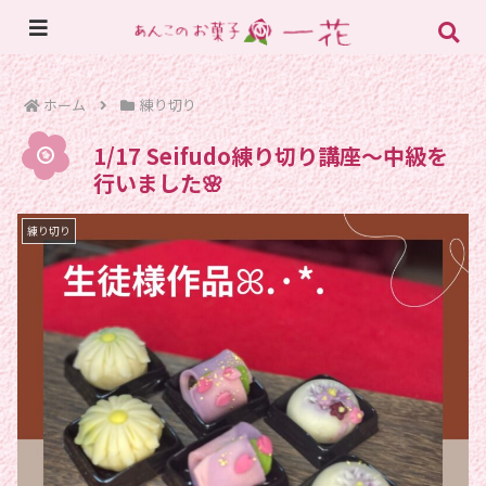
ホーム
練り切り
1/17 Seifudo練り切り講座〜中級を
行いました🌸
練り切り