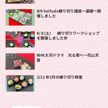
8/9 Seifudo練り切り講座〜基礎〜開
練り切り
催しました
6/８(土） 練り切りワークショップ
練り切り
を開催しました🌸
NHK大河ドラマ 光る君へ〜花山天
練り切り
皇
2/12 🌸2月の練り切り教室
練り切り