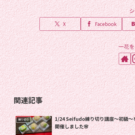
シ
X
Facebook
一花を
関連記事
1/24 Seifudo練り切り講座〜初級〜を
練り切り
開催しました🌸