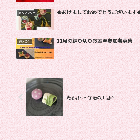
🎍あけましておめでとうございます
あんフラワー
11月の練り切り教室🍁参加者募集
練り切り
光る君へ〜宇治の川辺🌱