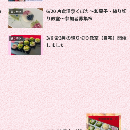

6/20 片倉温泉くぼた〜和菓子・練り切
練り切り
り教室〜参加者募集🌸
3/6 🌸3月の練り切り教室（自宅）開催
練り切り
しました