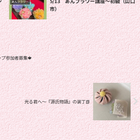
ン
5/13 あんフラワー講座〜初級（山口
あんフラワー
市）
ップ参加者募集🍁
光る君へ〜『源氏物語』の装丁📗