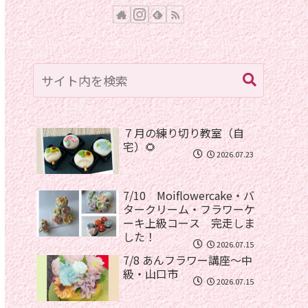
７月の練り切り教室（自
宅）🌻
2026.07.23
7/10 Moiflowercake・バ
タークリーム・フラワーケ
ーキ上級コース 完走しま
した！
2026.07.15
7/8 あんフラワー講座〜中
級・山口市
2026.07.15