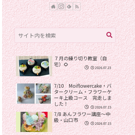
７月の練り切り教室（自
宅）🌻
2026.07.23
7/10 Moiflowercake・バ
タークリーム・フラワーケ
ーキ上級コース 完走しま
した！
2026.07.15
7/8 あんフラワー講座〜中
級・山口市
2026.07.15